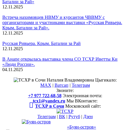
Баталии за Рай»
12.11.2025
Встреча нахимовцев НВМУ и курсантов ЧВВМУ с
организаторами и участниками выставки «Русская Ривьера.
Крым. Баталии за Рай».
12.11.2025
Русская Ривьера. Крым. Баталии за Рай
12.11.2025
В Анапе открылась выставка члена СО ТСХР Иветты Ки
«Люди России».
04.11.2025
Смотреть все новости
Наталия Владимировна Цыгикало:
MAX
|
Ватсап
|
Телеграм
Звоните:
+7 977 722-68-58
Электронная почта:
tcx1@yandex.ru
Мы ВКонтакте:
ТСХР в Сочи
Московский сайт:
Телеграм
|
ВК
|
Рутуб
|
Дзен
Международный арт-проект
и музей-усадьба
«Буян-остров»