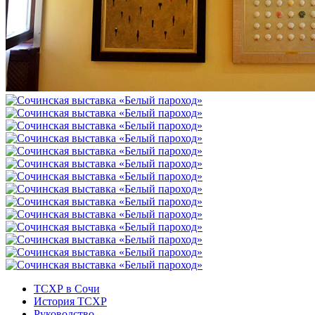
ТСХР в Сочи
История ТСХР
Руководство