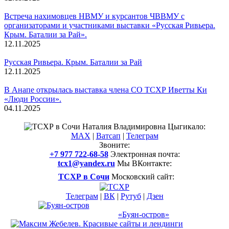
Встреча нахимовцев НВМУ и курсантов ЧВВМУ с
организаторами и участниками выставки «Русская Ривьера.
Крым. Баталии за Рай».
12.11.2025
Русская Ривьера. Крым. Баталии за Рай
12.11.2025
В Анапе открылась выставка члена СО ТСХР Иветты Ки
«Люди России».
04.11.2025
Смотреть все новости
Наталия Владимировна Цыгикало:
MAX
|
Ватсап
|
Телеграм
Звоните:
+7 977 722-68-58
Электронная почта:
tcx1@yandex.ru
Мы ВКонтакте:
ТСХР в Сочи
Московский сайт:
Телеграм
|
ВК
|
Рутуб
|
Дзен
Международный арт-проект
и музей-усадьба
«Буян-остров»
Создание