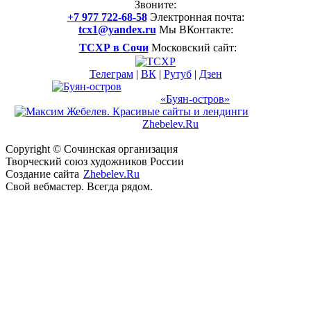
Звоните:
+7 977 722-68-58
Электронная почта:
tcx1@yandex.ru
Мы ВКонтакте:
ТСХР в Сочи
Московский сайт:
Телеграм
|
ВК
|
Рутуб
|
Дзен
Международный арт-проект
и музей-усадьба
«Буян-остров»
Создание
сайта
Zhebelev.Ru
Свой вебмастер. Всегда рядом.
Copyright © Сочинская организация
Творческий союз
художников России
Создание сайта
Zhebelev.Ru
Свой вебмастер. Всегда рядом.