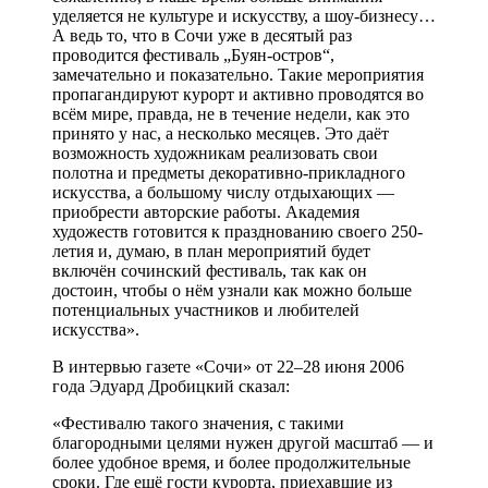
уделяется не культуре и искусству, а шоу-бизнесу…
А ведь то, что в Сочи уже в десятый раз
проводится фестиваль „Буян-остров“,
замечательно и показательно. Такие мероприятия
пропагандируют курорт и активно проводятся во
всём мире, правда, не в течение недели, как это
принято у нас, а несколько месяцев. Это даёт
возможность художникам реализовать свои
полотна и предметы декоративно-прикладного
искусства, а большому числу отдыхающих —
приобрести авторские работы. Академия
художеств готовится к празднованию своего 250-
летия и, думаю, в план мероприятий будет
включён сочинский фестиваль, так как он
достоин, чтобы о нём узнали как можно больше
потенциальных участников и любителей
искусства».
В интервью газете «Сочи» от 22–28 июня 2006
года Эдуард Дробицкий сказал:
«Фестивалю такого значения, с такими
благородными целями нужен другой масштаб — и
более удобное время, и более продолжительные
сроки. Где ещё гости курорта, приехавшие из