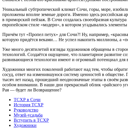
Уникальный субтропический климат Сочи, горы, море, изобилие
проложены вполне земные дороги. Именно здесь российская ари
в приморский пейзаж. В Сочи создалась своеобразная культур
европейском стиле «модерн», в котором угадывались элементы
Причём тут «Пропел петух» для Сочи?! Ну, например, «красив
которую придётся веками… Не успел накопить миллионы, а «пет
Уже много десятилетий взгляды художников обращены в сторо
технологий. Создаётся ощущение, что планетарное развитие с
развивающиеся технологии имеют и огромный потенциал для 
Художники многих поколений работают над тем, чтобы обрати
сосуд, ответ на изменившуюся систему ценностей в обществе.
тысяч лет назад, прошедший неоднозначные этапы в своём раз
особом внимании. В наши дни прекрасный облик «райского уго
Рая — будет ли Возвращение?
ТСХР в Сочи
История ТСХР
Руководство
Музей-усадьба
Вступить в ТСХР
Художники