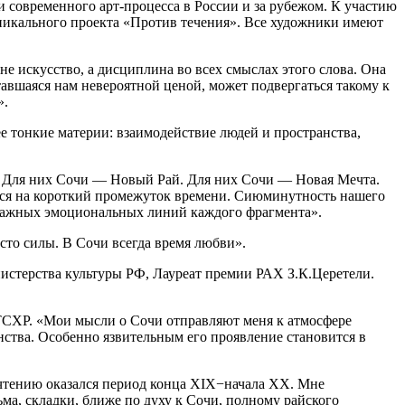
 современного арт-процесса в России и за рубежом. К участию
никального проекта «Против течения». Все художники имеют
 искусство, а дисциплина во всех смыслах этого слова. Она
тавшаяся нам невероятной ценой, может подвергаться такому к
».
е тонкие материи: взаимодействие людей и пространства,
. Для них Сочи — Новый Рай. Для них Сочи — Новая Мечта.
ется на короткий промежуток времени. Сиюминутность нашего
 важных эмоциональных линий каждого фрагмента».
сто силы. В Сочи всегда время любви».
истерства культуры РФ, Лауреат премии РАХ З.К.Церетели.
 ТСХР. «Мои мысли о Сочи отправляют меня к атмосфере
нства. Особенно язвительным его проявление становится в
чтению оказался период конца XIX−начала XX. Мне
ьма, складки, ближе по духу к Сочи, полному райского