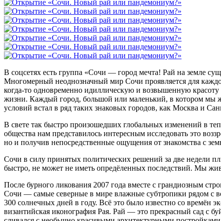
В соцсетях есть группа «Сочи — город мечта! Рай на земле сущ
Многомерный неоднозначный мир Сочи проявляется для каждо
когда-то одновременно идиллическую и возвышенную красоту г
жизни. Каждый город, большой или маленький, в котором мы 
условий встал в ряд таких знаковых городов, как Москва и Са
В свете так быстро произошедших глобальных изменений в те
общества нам представилось интересным исследовать это возз
но и получив непосредственные ощущения от знакомства с зем
Сочи в силу принятых политических решений за две недели плю
быстро, не может не иметь опредёленных последствий. Мы жив
После бурного ликования 2007 года вместе с грандиозным стр
Сочи — самые северные в мире влажные субтропики рядом с ве
300 солнечных дней в году. Всё это было известно со времён 
византийская иконография Рая. Рай — это прекрасный сад с б
сливался с необычно красивыми архитектурными постройками