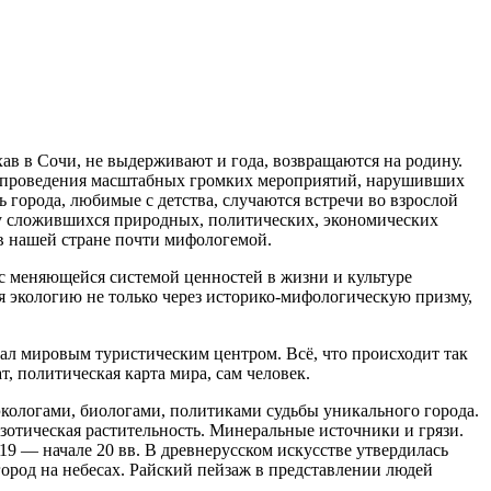
хав в Сочи, не выдерживают и года, возвращаются на родину.
я проведения масштабных громких мероприятий, нарушивших
города, любимые с детства, случаются встречи во взрослой
лу сложившихся природных, политических, экономических
 в нашей стране почти мифологемой.
с меняющейся системой ценностей в жизни и культуре
я экологию не только через историко-мифологическую призму,
стал мировым туристическим центром. Всё, что происходит так
 политическая карта мира, сам человек.
экологами, биологами, политиками судьбы уникального города.
зотическая растительность. Минеральные источники и грязи.
19 — начале 20 вв. В древнерусском искусстве утвердилась
ород на небесах. Райский пейзаж в представлении людей