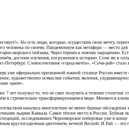
ествует!». Но есть люди, которые, осуществив свою мечту, перее
го человека по своему. Пандемониум как метафора — место дл
орно-морского пейзажа. Через тернии к новому ощущению. Есть 
живём, достоин изучения, погружения в историю. Сочи же в си
нкт-Петербург. Словосочетания «город-мечта», «Сочи-рай» стало
перь уже официально признанной южной столице России вместе 
рение, художественно осмыслив события, явления, ухудшающуюс
ным «раем».
с 7 лет получил то, что не смог получить в течение столетия: 
ём в стремительно трансформирующемся мире. Меняются климат,
оительством начались многолетние не менее бурные обсуждения 
чными льдами Кавказа. Самое тёплое место в России. Буйная эк
экспедиций, исследовавших Черноморское побережье уже в конце 
уйным круглогодичным цветением, вечной Весной. И Рай — это г
.