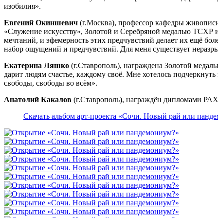
изобилия».
Евгений Окиншевич
(г.Москва), профессор кафедры живопис
«Служение искусству», Золотой и Серебряной медалью ТСХР и 
мечтаний, и эфемерность этих предчувствий делает их ещё бол
набор ощущений и предчувствий. Для меня существует неразры
Екатерина Ляшко
(г.Ставрополь), награждена Золотой меда
дарит людям счастье, каждому своё. Мне хотелось подчеркнуть
свободы, свободы во всём».
Анатолий Какалов
(г.Ставрополь), награждён дипломами РАХ
Скачать альбом арт-проекта «Сочи. Новый рай или панд