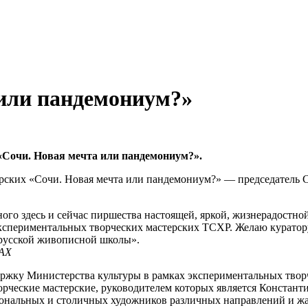
или пандемониум?»
«Сочи. Новая мечта или пандемониум?».
ерских «Сочи. Новая мечта или пандемониум?» — председатель
ного здесь и сейчас пиршества настоящей, яркой, жизнерадостн
спериментальных творческих мастерских ТСХР. Желаю куратору,
 русской живописной школы».
РАХ
ржку Министерства культуры в рамках экспериментальных творч
рческие мастерские, руководителем которых является Констант
иональных и столичных художников различных направлений и ж