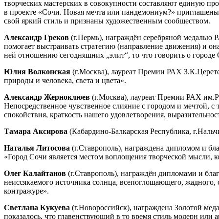
творческих мастерских в совокупности составляют единую про
в проекте «Сочи. Новая мечта или пандемониум?» приглашены
свой яркий стиль и признаны художественным сообществом.
Александр Греков
(г.Пермь), награждён серебряной медалью 
помогает выстраивать стратегию (направление движения) и она
ней отношению сегодняшних „элит“, то что говорить о городе 
Юлия Волконская
(г.Москва), лауреат Премии РАХ З.К.Церет
природы и человека, света и цвета».
Александр Жерноклюев
(г.Москва), лауреат Премии РАХ им.
Непосредственное чувственное слияние с городом и мечтой, 
спокойствия, краткость нашего удовлетворения, выразительно
Тамара Аксирова
(Кабардино-Балкарская Республика, г.Нальч
Наталья Литосова
(г.Ставрополь), награждена дипломом и б
«Город Сочи является местом воплощения творческой мысли, к
Олег Калайтанов
(г.Ставрополь), награждён дипломами и бла
неиссякаемого источника солнца, всепоглощающего, жадного, 
контражуре».
Светлана Кукуева
(г.Новороссийск), награждена Золотой ме
показалось, что главенствующий в то время стиль модерн или а