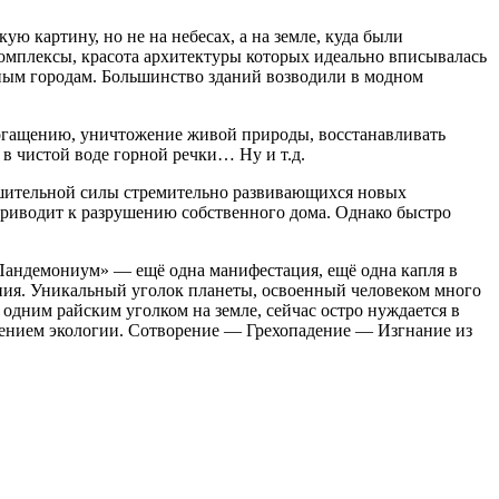
 картину, но не на небесах, а на земле, куда были
комплексы, красота архитектуры которых идеально вписывалась
тным городам. Большинство зданий возводили в модном
богащению, уничтожение живой природы, восстанавливать
 в чистой воде горной речки… Ну и т.д.
ушительной силы стремительно развивающихся новых
 приводит к разрушению собственного дома. Однако быстро
 Пандемониум» — ещё одна манифестация, ещё одна капля в
ения. Уникальный уголок планеты, освоенный человеком много
одним райским уголком на земле, сейчас остро нуждается в
шением экологии. Сотворение — Грехопадение — Изгнание из