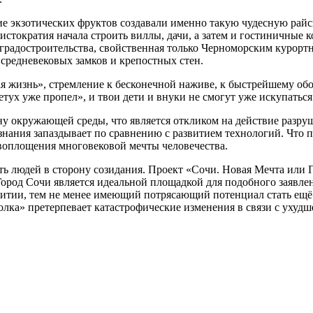
 экзотических фруктов создавали именно такую чудесную райскую
стократия начала строить виллы, дачи, а затем и гостиничные 
а градостроительства, свойственная только Черноморским курор
 средневековых замков и крепостных стен.
ая жизнь», стремление к бесконечной наживе, к быстрейшему о
ух уже пропел», и твои дети и внуки не смогут уже искупаться
ну окружающей среды, что является откликом на действие разр
ознания запаздывает по сравнению с развитием технологий. Что
воплощения многовековой мечты человечества.
ть людей в сторону созидания. Проект «Сочи. Новая Мечта или
 Город Сочи является идеальной площадкой для подобного заявл
витии, тем не менее имеющий потрясающий потенциал стать ещё 
лка» претерпевает катастрофические изменения в связи с ухуд