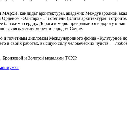
и МАрхИ, кандидат архитектуры, академик Международной акад
Орденом «Элитарх» 1-й степени (Элита архитектуры и строител
ее близкими сердцу. Дорога к морю превращается в дорогу к наш
вная связь между морем и городом Сочи».
лью и почётным дипломом Международного фонда «Культурное д
 это в своих работах, высшую силу человеческих чувств — любо
, Бронзовой и Золотой медалями ТСХР.
емониум?»