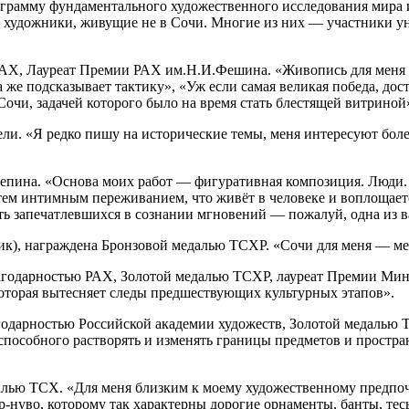
грамму фундаментального художественного исследования мира и
 художники, живущие не в Сочи. Многие из них — участники у
РАХ, Лауреат Премии РАХ им.Н.И.Фешина. «Живопись для меня не
 же подсказывает тактику», «Уж если самая великая победа, дос
Сочи, задачей которого было на время стать блестящей витриной
ели. «Я редко пишу на исторические темы, меня интересуют боле
Репина. «Основа моих работ — фигуративная композиция. Люди
с тем интимным переживанием, что живёт в человеке и воплоща
сть запечатлевшихся в сознании мгновений — пожалуй, одна из
ик), награждена Бронзовой медалью ТСХР. «Сочи для меня — ме
лагодарностью РАХ, Золотой медалью ТСХР, лауреат Премии Мин
оторая вытесняет следы предшествующих культурных этапов».
годарностью Российской академии художеств, Золотой медалью
способного растворять и изменять границы предметов и простра
далью ТСХ. «Для меня близким к моему художественному предпо
р-нуво, которому так характерны дорогие орнаменты, банты, тес