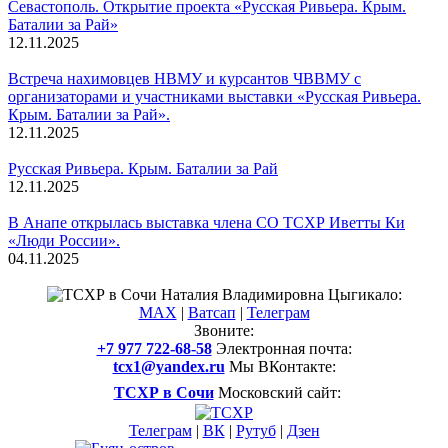
Севастополь. Открытие проекта «Русская Ривьера. Крым.
Баталии за Рай»
12.11.2025
Встреча нахимовцев НВМУ и курсантов ЧВВМУ с
организаторами и участниками выставки «Русская Ривьера.
Крым. Баталии за Рай».
12.11.2025
Русская Ривьера. Крым. Баталии за Рай
12.11.2025
В Анапе открылась выставка члена СО ТСХР Иветты Ки
«Люди России».
04.11.2025
Смотреть все новости
Наталия Владимировна Цыгикало:
MAX
|
Ватсап
|
Телеграм
Звоните:
+7 977 722-68-58
Электронная почта:
tcx1@yandex.ru
Мы ВКонтакте:
ТСХР в Сочи
Московский сайт:
Телеграм
|
ВК
|
Рутуб
|
Дзен