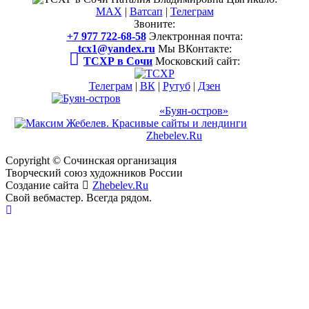
MAX
|
Ватсап
|
Телеграм
Звоните:
+7 977 722-68-58
Электронная почта:
tcx1@yandex.ru
Мы ВКонтакте:
ТСХР в Сочи
Московский сайт:
Телеграм
|
ВК
|
Рутуб
|
Дзен
Международный арт-проект
и музей-усадьба
«Буян-остров»
Создание
сайта
Zhebelev.Ru
Свой вебмастер. Всегда рядом.
Copyright © Сочинская организация
Творческий союз
художников России
Создание сайта
Zhebelev.Ru
Свой вебмастер. Всегда рядом.