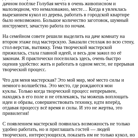
дачном посёлке Голубая мечта в очень живописном и
малолюдном, что немаловажно, месте… Когда я увлеклась
вырезанием кукол из дерева, работать в городской квартире
было невозможно. Большое количество заготовок, шумный
инструмент, зачастую работа по ночам.
На семейном совете решили выделить на даче комнату на
втором этаже под мастерскую. Заказали стеллаж во всю стену,
стол-верстак, вытяжку. Тема творческой мастерской
прижилась, стала главной идеей, и весь дом зажил по её
законам. Я практически поселилась здесь, очень быстро
оценив удобство: жить и работать в одном месте, не прерывая
творческий процесс.
Что для меня мастерская? Это мой мир, моё место силы и
немного волшебства. Это место, где рождаются мои
куклы. Только когда творческий процесс непрерывен,
находясь в его поле и не отвлекаясь, ты можешь воплощать
идеи и образы, совершенствовать технику, идти вперёд,
отдавая процессу всё время и силы. И это не жертва, это
привилегия!
С появлением мастерской появилась возможность не только
удобно работать, но и приглашать гостей — людей
творческих, интересующихся, показать им не только кукол, но