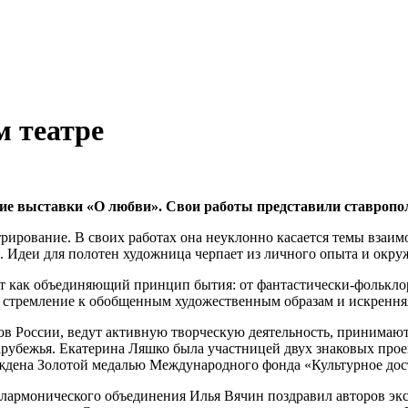
 театре
ытие выставки «О любви». Свои работы представили ставроп
рирование. В своих работах она неуклонно касается темы вза
. Идеи для полотен художница черпает из личного опыта и окру
ет как объединяющий принцип бытия: от фантастически-фолькло
 стремление к обобщенным художественным образам и искренняя
в России, ведут активную творческую деятельность, принимают
арубежья.
Екатерина Ляшко была участницей двух знаковых про
раждена Золотой медалью Международного фонда «Культурное д
филармонического объединения Илья Вячин поздравил авторов эк