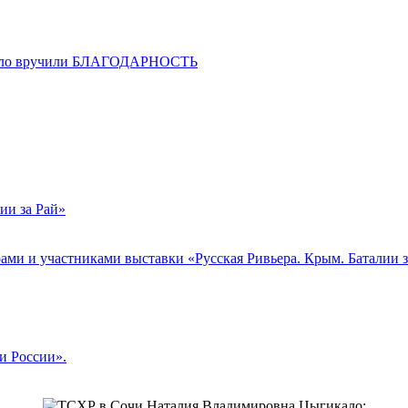
кало вручили БЛАГОДАРНОСТЬ
ии за Рай»
и и участниками выставки «Русская Ривьера. Крым. Баталии з
и России».
Наталия Владимировна Цыгикало: