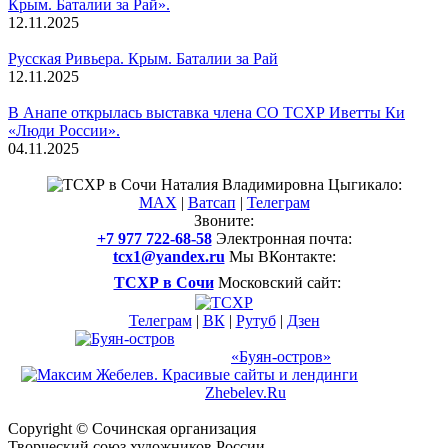
Крым. Баталии за Рай».
12.11.2025
Русская Ривьера. Крым. Баталии за Рай
12.11.2025
В Анапе открылась выставка члена СО ТСХР Иветты Ки
«Люди России».
04.11.2025
Смотреть все новости
Наталия Владимировна Цыгикало:
MAX
|
Ватсап
|
Телеграм
Звоните:
+7 977 722-68-58
Электронная почта:
tcx1@yandex.ru
Мы ВКонтакте:
ТСХР в Сочи
Московский сайт:
Телеграм
|
ВК
|
Рутуб
|
Дзен
Международный арт-проект
и музей-усадьба
«Буян-остров»
Создание
сайта
Zhebelev.Ru
Свой вебмастер. Всегда рядом.
Copyright © Сочинская организация
Творческий союз
художников России