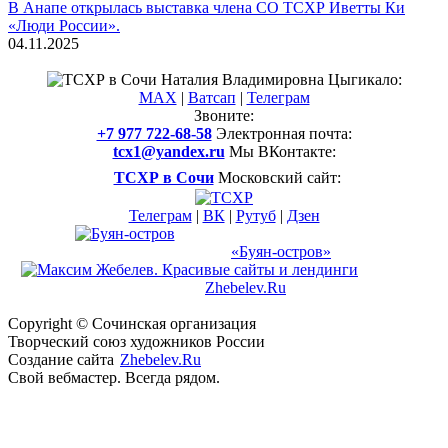
В Анапе открылась выставка члена СО ТСХР Иветты Ки
«Люди России».
04.11.2025
Смотреть все новости
Наталия Владимировна Цыгикало:
MAX
|
Ватсап
|
Телеграм
Звоните:
+7 977 722-68-58
Электронная почта:
tcx1@yandex.ru
Мы ВКонтакте:
ТСХР в Сочи
Московский сайт:
Телеграм
|
ВК
|
Рутуб
|
Дзен
Международный арт-проект
и музей-усадьба
«Буян-остров»
Создание
сайта
Zhebelev.Ru
Свой вебмастер. Всегда рядом.
Copyright © Сочинская организация
Творческий союз
художников России
Создание сайта
Zhebelev.Ru
Свой вебмастер. Всегда рядом.