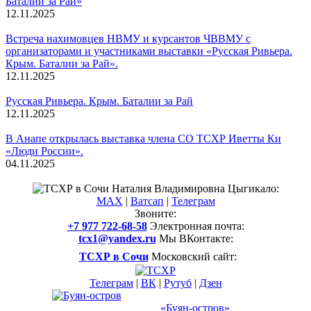
Баталии за Рай»
12.11.2025
Встреча нахимовцев НВМУ и курсантов ЧВВМУ с
организаторами и участниками выставки «Русская Ривьера.
Крым. Баталии за Рай».
12.11.2025
Русская Ривьера. Крым. Баталии за Рай
12.11.2025
В Анапе открылась выставка члена СО ТСХР Иветты Ки
«Люди России».
04.11.2025
Смотреть все новости
Наталия Владимировна Цыгикало:
MAX
|
Ватсап
|
Телеграм
Звоните:
+7 977 722-68-58
Электронная почта:
tcx1@yandex.ru
Мы ВКонтакте:
ТСХР в Сочи
Московский сайт:
Телеграм
|
ВК
|
Рутуб
|
Дзен
Международный арт-проект
и музей-усадьба
«Буян-остров»